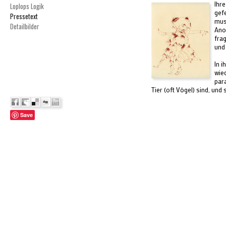
Ihr
Loplops Logik
gef
Pressetext
mus
Detailbilder
Anor
fra
und
In 
wie
par
Tier (oft Vögel) sind, und
Save