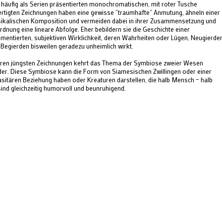
e häufig als Serien präsentierten monochromatischen, mit roter Tusche
ertigten Zeichnungen haben eine gewisse “traumhafte” Anmutung, ähneln einer
ikalischen Komposition und vermeiden dabei in ihrer Zusammensetzung und
dnung eine lineare Abfolge. Eher bebildern sie die Geschichte einer
gmentierten, subjektiven Wirklichkeit, deren Wahrheiten oder Lügen, Neugierde
 Begierden bisweilen geradezu unheimlich wirkt.
ihren jüngsten Zeichnungen kehrt das Thema der Symbiose zweier Wesen
der. Diese Symbiose kann die Form von Siamesischen Zwillingen oder einer
asitären Beziehung haben oder Kreaturen darstellen, die halb Mensch – halb
 sind gleichzeitig humorvoll und beunruhigend.