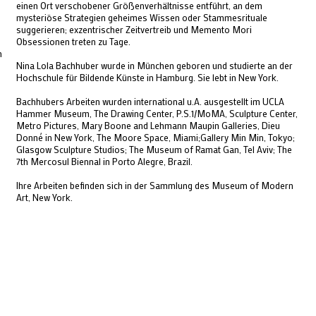
einen Ort verschobener Größenverhältnisse entführt, an dem
mysteriöse Strategien geheimes Wissen oder Stammesrituale
suggerieren; exzentrischer Zeitvertreib und Memento Mori
Obsessionen treten zu Tage.
n
Nina Lola Bachhuber wurde in München geboren und studierte an der
Hochschule für Bildende Künste in Hamburg. Sie lebt in New York.
Bachhubers Arbeiten wurden international u.A. ausgestellt im
UCLA
Hammer Museum, The Drawing Center, P.S.1/MoMA, Sculpture Center,
Metro Pictures, Mary Boone and Lehmann Maupin Galleries, Dieu
Donné in New York, The Moore Space, Miami;Gallery Min Min, Tokyo;
Glasgow Sculpture Studios; The Museum of Ramat Gan, Tel Aviv; The
7th Mercosul Biennal in Porto Alegre, Brazil.
Ihre Arbeiten befinden sich in der Sammlung des Museum of Modern
Art, New York.