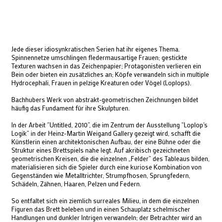
Jede dieser idiosynkratischen Serien hat ihr eigenes Thema.
Spinnennetze umschlingen fledermausartige Frauen; gestickte
Texturen wachsen in das Zeichenpapier; Protagonisten verlieren ein
Bein oder bieten ein zusätzliches an; Köpfe verwandeln sich in multiple
Hydrocephali, Frauen in pelzige Kreaturen oder Vögel (Loplops).
Bachhubers Werk von abstrakt-geometrischen Zeichnungen bildet
häufig das Fundament für ihre Skulpturen.
In der Arbeit “Untitled, 2010”, die im Zentrum der Ausstellung “Loplop's
Logik” in der Heinz-Martin Weigand Gallery gezeigt wird, schafft die
Künstlerin einen architektonischen Aufbau, der eine Bühne oder die
Struktur eines Brettspiels nahe legt. Auf akribisch gezeichneten
geometrischen Kreisen, die die einzelnen „Felder” des Tableaus bilden,
materialisieren sich die Spieler durch eine kuriose Kombination von
Gegenständen wie Metalltrichter, Strumpfhosen, Sprungfedern,
Schädeln, Zähnen, Haaren, Pelzen und Federn.
So entfaltet sich ein ziemlich surreales Milieu, in dem die einzelnen
Figuren das Brett beleben und in einen Schauplatz schelmischer
Handlungen und dunkler Intrigen verwandeln; der Betrachter wird an