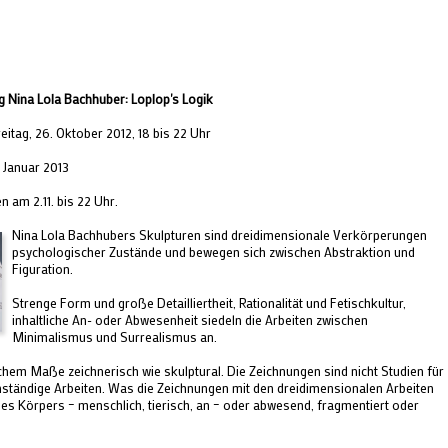
g Nina Lola Bachhuber: Loplop's Logik
eitag, 26. Oktober 2012, 18 bis 22 Uhr
. Januar 2013
 am 2.11. bis 22 Uhr.
Nina Lola Bachhubers Skulpturen sind dreidimensionale Verkörperungen
psychologischer Zustände und bewegen sich zwischen Abstraktion und
Figuration.
Strenge Form und große Detailliertheit, Rationalität und Fetischkultur,
inhaltliche An- oder Abwesenheit siedeln die Arbeiten zwischen
Minimalismus und Surrealismus an.
ichem Maße zeichnerisch wie skulptural. Die Zeichnungen sind nicht Studien für
nständige Arbeiten. Was die Zeichnungen mit den dreidimensionalen Arbeiten
des Körpers – menschlich, tierisch, an – oder abwesend, fragmentiert oder