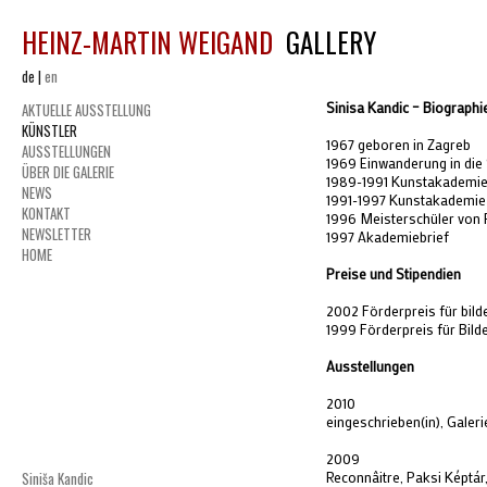
HEINZ-MARTIN WEIGAND
GALLERY
de
|
en
Sinisa Kandic – Biographi
AKTUELLE AUSSTELLUNG
KÜNSTLER
1967 geboren in Zagreb
AUSSTELLUNGEN
1969 Einwanderung in die
ÜBER DIE GALERIE
1989-1991 Kunstakademie 
NEWS
1991-1997 Kunstakademie 
KONTAKT
1996 Meisterschüler von P
NEWSLETTER
1997 Akademiebrief
HOME
Preise und Stipendien
2002 Förderpreis für bild
1999 Förderpreis für Bild
Ausstellungen
2010
eingeschrieben(in), Galer
2009
Siniša Kandic
Reconnâitre, Paksi Képtár