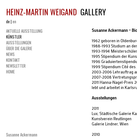
HEINZ-MARTIN WEIGAND
GALLERY
de
|
en
Susanne Ackermann – Bio
AKTUELLE AUSSTELLUNG
KÜNSTLER
1962 geboren in Oldenbur
AUSSTELLUNGEN
1988-1993 Studium an de
ÜBER DIE GALERIE
1993-1994 Meisterschüler
NEWS
1995 Stipendium der Kuns
KONTAKT
1996 Graduiertenstipend
NEWSLETTER
1999 Stipendium Cité des 
HOME
2003-2006 Lehrauftrag an
2007-2008 Vertretungspr
2011 Hanna-Nagel-Preis 2
lebt und arbeitet in Karlsr
Ausstellungen
2011
Lux, Städtische Galerie Ka
Kunstverein Reutlingen
Galerie Lindner, Wien
Susanne Ackermann
2010